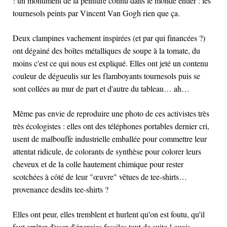
! un monument de la peinture connu dans le monde entier : les
tournesols peints par Vincent Van Gogh rien que ça.
Deux clampines vachement inspirées (et par qui financées ?)
ont dégainé des boîtes métalliques de soupe à la tomate, du
moins c'est ce qui nous est expliqué. Elles ont jeté un contenu
couleur de dégueulis sur les flamboyants tournesols puis se
sont collées au mur de part et d'autre du tableau… ah…
Même pas envie de reproduire une photo de ces activistes très
très écologistes : elles ont des téléphones portables dernier cri,
usent de malbouffe industrielle emballée pour commettre leur
attentat ridicule, de colorants de synthèse pour colorer leurs
cheveux et de la colle hautement chimique pour rester
scotchées à côté de leur "œuvre" vêtues de tee-shirts…
provenance desdits tee-shirts ?
Elles ont peur, elles tremblent et hurlent qu'on est foutu, qu'il
faut arrêter d'user d'énergies fossiles tout de suite ! ouais