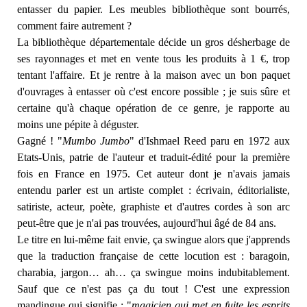
entasser du papier. Les meubles bibliothèque sont bourrés,
comment faire autrement ?
La bibliothèque départementale décide un gros désherbage de
ses rayonnages et met en vente tous les produits à 1 €, trop
tentant l'affaire. Et je rentre à la maison avec un bon paquet
d'ouvrages à entasser où c'est encore possible ; je suis sûre et
certaine qu'à chaque opération de ce genre, je rapporte au
moins une pépite à déguster.
Gagné ! "
Mumbo Jumbo
" d'Ishmael Reed paru en 1972 aux
Etats-Unis, patrie de l'auteur et traduit-édité pour la première
fois en France en 1975. Cet auteur dont je n'avais jamais
entendu parler est un artiste complet : écrivain, éditorialiste,
satiriste, acteur, poète, graphiste et d'autres cordes à son arc
peut-être que je n'ai pas trouvées, aujourd'hui âgé de 84 ans.
Le titre en lui-même fait envie, ça swingue alors que j'apprends
que la traduction française de cette locution est : baragoin,
charabia, jargon… ah… ça swingue moins indubitablement.
Sauf que ce n'est pas ça du tout ! C'est une expression
mandingue qui signifie : "
magicien qui met en fuite les esprits