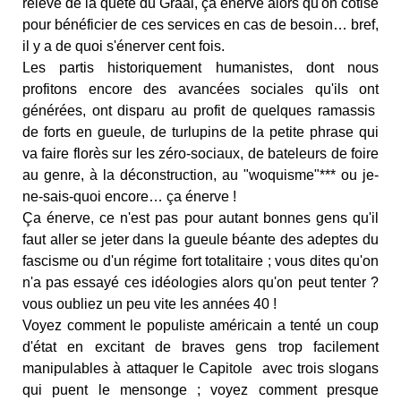
relève de la quête du Graal, ça énerve alors qu'on cotise
pour bénéficier de ces services en cas de besoin… bref,
il y a de quoi s'énerver cent fois.
Les partis historiquement humanistes, dont nous
profitons encore des avancées sociales qu'ils ont
générées, ont disparu au profit de quelques ramassis
de forts en gueule, de turlupins de la petite phrase qui
va faire florès sur les zéro-sociaux, de bateleurs de foire
au genre, à la déconstruction, au "woquisme"*** ou je-
ne-sais-quoi encore… ça énerve !
Ça énerve, ce n'est pas pour autant bonnes gens qu'il
faut aller se jeter dans la gueule béante des adeptes du
fascisme ou d'un régime fort totalitaire ; vous dites qu'on
n'a pas essayé ces idéologies alors qu'on peut tenter ?
vous oubliez un peu vite les années 40 !
Voyez comment le populiste américain a tenté un coup
d'état en excitant de braves gens trop facilement
manipulables
à attaquer le Capitole
avec trois slogans
qui puent le mensonge ; voyez comment presque