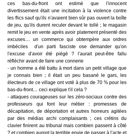
ces bas-du-front ont estimé que l'innocent
divertissement était une incitation à la violence contre
les flics sauf qu'ils n'avaient bien sûr pas ouvert la boîte
de jeu, qu'ils durent reculer devant le tollé ; le magasin
remit le jeu en vente après avoir platement présenté des
excuses… un commerce qui obtempère aux ordres
imbéciles d'un parti fasciste ose demander qu'on
l'excuse d'avoir été piégé ? l'aurait peut-être fallu
réfléchir avant de faire une connerie
- un homme a été battu à mort dans un petit village que
je connais bien ; il était un peu basané le gars, les
électeurs de ce village ont voté à plus de 70 % pour les
bas-du-front… ceci explique t'il cela ?
- attaques courageuses sur les zéro-sociaux contre des
professeurs qui font leur métier : promesses de
décapitation, de déportation et autres horreurs agitées
par des médias archi complaisants ; ces crétins du
clavier finirent au tribunal mais combien passent à côté
? et combien auront la terrible envie de passer à l'acte et