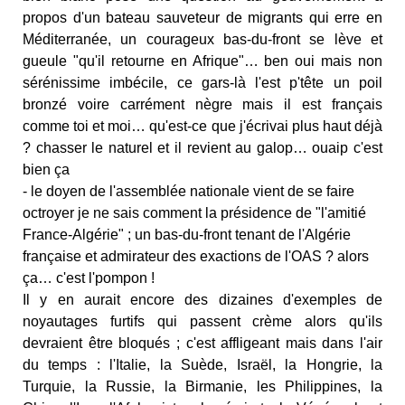
propos d'un bateau sauveteur de migrants qui erre en
Méditerranée, un courageux bas-du-front se lève et
gueule "qu'il retourne en Afrique"… ben oui mais non
sérénissime imbécile, ce gars-là l'est p'tête un poil
bronzé voire carrément nègre mais il est français
comme toi et moi… qu'est-ce que j'écrivai plus haut déjà
? chasser le naturel et il revient au galop… ouaip c'est
bien ça
- le doyen de l'assemblée nationale vient de se faire
octroyer je ne sais comment la présidence de "l'amitié
France-Algérie" ; un bas-du-front tenant de l'Algérie
française et admirateur des exactions de l'OAS ? alors
ça… c'est l'pompon !
Il y en aurait encore des dizaines d'exemples de
noyautages furtifs qui passent crème alors qu'ils
devraient être bloqués ; c'est affligeant mais dans l'air
du temps : l'Italie, la Suède, Israël, la Hongrie, la
Turquie, la Russie, la Birmanie, les Philippines, la