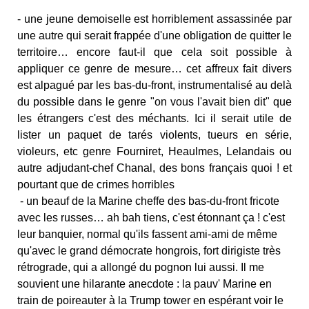
- une jeune demoiselle est horriblement assassinée par
une autre qui serait frappée d'une obligation de quitter le
territoire… encore faut-il que cela soit possible à
appliquer ce genre de mesure… cet affreux fait divers
est alpagué par les bas-du-front, instrumentalisé au delà
du possible dans le genre "on vous l'avait bien dit" que
les étrangers c'est des méchants. Ici il serait utile de
lister un paquet de tarés violents, tueurs en série,
violeurs, etc genre Fourniret, Heaulmes, Lelandais ou
autre adjudant-chef Chanal, des bons français quoi ! et
pourtant que de crimes horribles
- un beauf de la Marine cheffe des bas-du-front fricote
avec les russes… ah bah tiens, c'est étonnant ça ! c'est
leur banquier, normal qu'ils fassent ami-ami de même
qu'avec le grand démocrate hongrois, fort dirigiste très
rétrograde, qui a allongé du pognon lui aussi. Il me
souvient une hilarante anecdote : la pauv' Marine en
train de poireauter à la Trump tower en espérant voir le