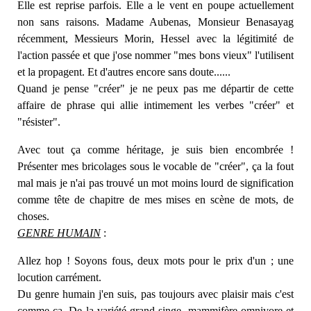
Elle est reprise parfois. Elle a le vent en poupe actuellement
non sans raisons. Madame Aubenas, Monsieur Benasayag
récemment, Messieurs Morin, Hessel avec la légitimité de
l'action passée et que j'ose nommer "mes bons vieux" l'utilisent
et la propagent. Et d'autres encore sans doute......
Quand je pense "créer" je ne peux pas me départir de cette
affaire de phrase qui allie intimement les verbes "créer" et
"résister".
Avec tout ça comme héritage, je suis bien encombrée !
Présenter mes bricolages sous le vocable de "créer", ça la fout
mal mais je n'ai pas trouvé un mot moins lourd de signification
comme tête de chapitre de mes mises en scène de mots, de
choses.
GENRE HUMAIN
:
Allez hop ! Soyons fous, deux mots pour le prix d'un ; une
locution carrément.
Du genre humain j'en suis, pas toujours avec plaisir mais c'est
comme ça. De la variété grand singe, mammifère omnivore et