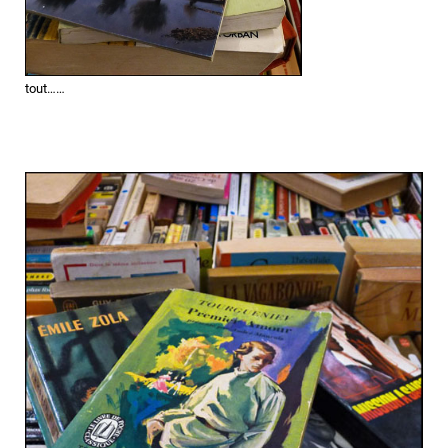
tout……