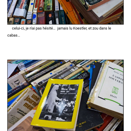
celui-ci, je n'ai pas hésité… jamais lu Koestler,
et zou dans le
cabas…