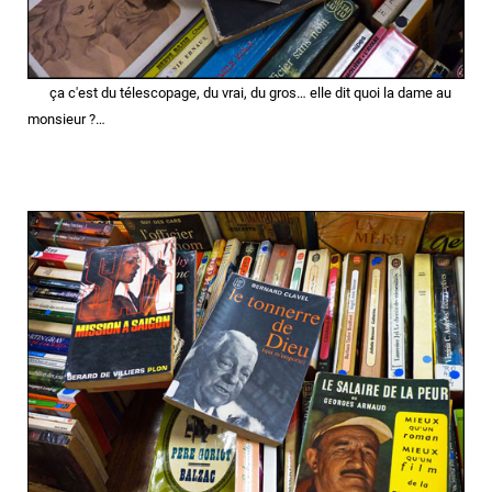
ça c'est du télescopage, du vrai, du gros…
elle dit quoi la dame au
monsieur ?…