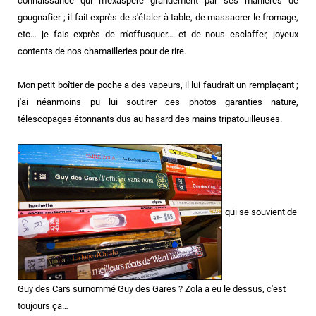
connaissance qui m'exaspère grandement par ses manières de
gougnafier ; il fait exprès de s'étaler à table, de massacrer le fromage,
etc… je fais exprès de m'offusquer… et de nous esclaffer, joyeux
contents de nos chamailleries pour de rire.
Mon petit boîtier de poche a des vapeurs, il lui faudrait un remplaçant ;
j'ai néanmoins pu lui soutirer ces photos garanties nature,
télescopages étonnants dus au hasard des mains tripatouilleuses.
qui se souvient de
Guy des Cars surnommé Guy des Gares ? Zola a eu le dessus, c'est
toujours ça…