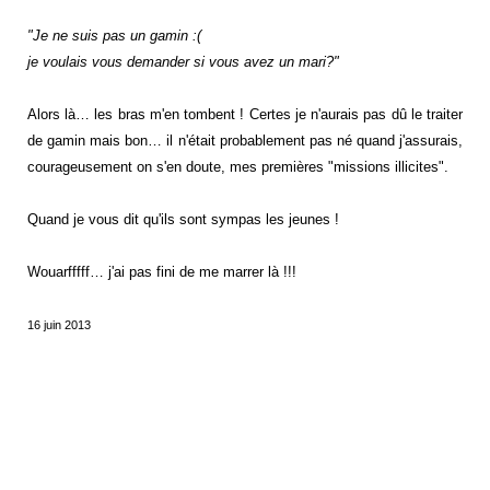
"Je ne suis pas un gamin :(
je voulais vous demander si vous avez un mari?"
Alors là… les bras m'en tombent ! Certes je n'aurais pas dû le traiter
de gamin mais bon… il n'était probablement pas né quand j'assurais,
courageusement on s'en doute, mes premières "missions illicites".
Quand je vous dit qu'ils sont
sympas
les jeunes !
Wouarfffff… j'ai pas fini de me marrer là !!!
16 juin 2013