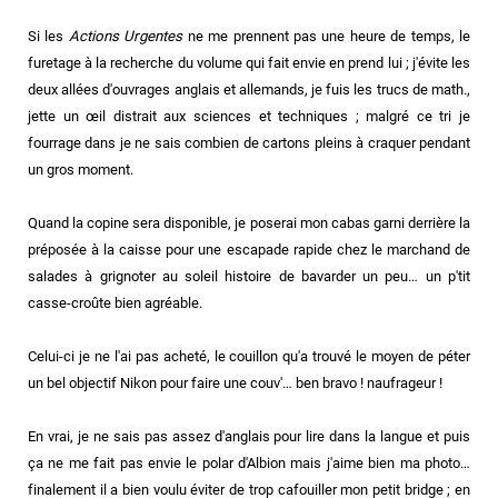
Si les
Actions Urgentes
ne me prennent pas une heure de temps, le
furetage à la recherche du volume qui fait envie en prend lui ; j'évite les
deux allées d'ouvrages anglais et allemands, je fuis les trucs de math.,
jette un œil distrait aux sciences et techniques ; malgré ce tri je
fourrage dans je ne sais combien de cartons pleins à craquer pendant
un gros moment.
Quand la copine sera disponible, je poserai mon cabas garni derrière la
préposée à la caisse pour une escapade rapide chez le marchand de
salades à grignoter au soleil histoire de bavarder un peu… un p'tit
casse-croûte bien agréable.
Celui-ci je ne l'ai pas acheté, le couillon qu'a trouvé le moyen de péter
un bel objectif Nikon pour faire une couv'… ben bravo ! naufrageur !
En vrai, je ne sais pas assez d'anglais pour lire dans la langue et puis
ça ne me fait pas envie le polar d'Albion mais j'aime bien ma photo…
finalement il a bien voulu éviter de trop cafouiller mon petit bridge ; en