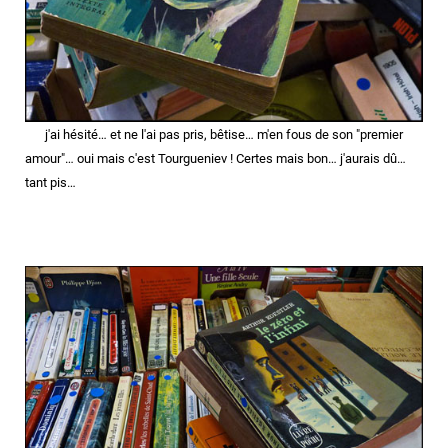
j'ai hésité… et ne l'ai pas pris,
bêtise… m'en fous de son "premier
amour"… oui mais c'est Tourgueniev ! Certes mais bon… j'aurais dû…
tant pis…