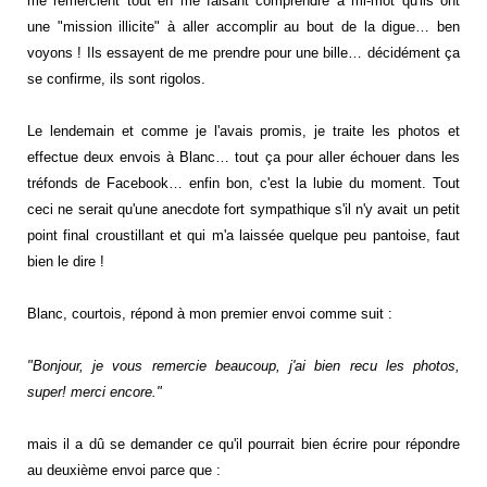
me remercient tout en me faisant comprendre à mi-mot qu'ils ont
une "mission illicite" à aller accomplir au bout de la digue… ben
voyons ! Ils essayent de me prendre pour une bille… décidément ça
se confirme, ils sont rigolos.
Le lendemain et comme je l'avais promis, je traite les photos et
effectue deux envois à Blanc… tout ça pour aller échouer dans les
tréfonds de
Facebook
… enfin bon, c'est la lubie du moment. Tout
ceci ne serait qu'une anecdote fort sympathique s'il n'y avait un petit
point final croustillant et qui m'a laissée quelque peu pantoise, faut
bien le dire !
Blanc, courtois, répond à mon premier envoi comme suit :
"Bonjour, je vous remercie beaucoup, j'ai bien
recu
les photos,
super! merci encore."
mais il a dû se demander ce qu'il pourrait bien écrire pour répondre
au deuxième envoi parce que :